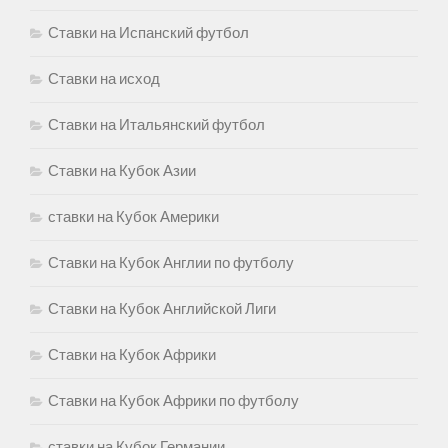
Ставки на Испанский футбол
Ставки на исход
Ставки на Итальянский футбол
Ставки на Кубок Азии
ставки на Кубок Америки
Ставки на Кубок Англии по футболу
Ставки на Кубок Английской Лиги
Ставки на Кубок Африки
Ставки на Кубок Африки по футболу
ставки на Кубок Германии