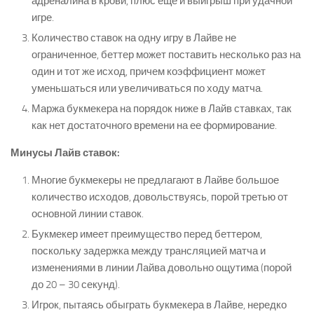
адреналина в крови, плюс еще и выигрыш при удачной
игре.
Правильный анализ ставок
Количество ставок на одну игру в Лайве не
8 принципов успешного игрока
ограниченное, беттер может поставить несколько раз на
Анализ движения Линии
один и тот же исход, причем коэффициент может
уменьшаться или увеличиваться по ходу матча.
Золотые правила в ставках
Маржа букмекера на порядок ниже в Лайв ставках, так
Игра против Фаворитов
как нет достаточного времени на ее формирование.
Признаки недобросовестного букмекера
Минусы Лайв ставок:
Как обыграть букмекера
Многие букмекеры не предлагают в Лайве большое
Сравнение Онлайн и Оффлайн буков
количество исходов, довольствуясь, порой третью от
Особенности ставок на теннис
основной линии ставок.
Англия
Букмекер имеет преимущество перед беттером,
поскольку задержка между трансляцией матча и
Испания
изменениями в линии Лайва довольно ощутима (порой
Италия
до 20 – 30 секунд).
Игрок, пытаясь обыграть букмекера в Лайве, нередко
Россия