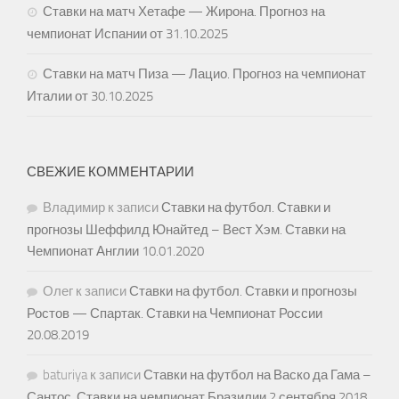
Ставки на матч Хетафе — Жирона. Прогноз на
чемпионат Испании от 31.10.2025
Ставки на матч Пиза — Лацио. Прогноз на чемпионат
Италии от 30.10.2025
СВЕЖИЕ КОММЕНТАРИИ
Владимир
к записи
Ставки на футбол. Ставки и
прогнозы Шеффилд Юнайтед – Вест Хэм. Ставки на
Чемпионат Англии 10.01.2020
Олег
к записи
Ставки на футбол. Ставки и прогнозы
Ростов — Спартак. Ставки на Чемпионат России
20.08.2019
baturiya
к записи
Ставки на футбол на Васко да Гама –
Сантос. Ставки на чемпионат Бразилии 2 сентября 2018