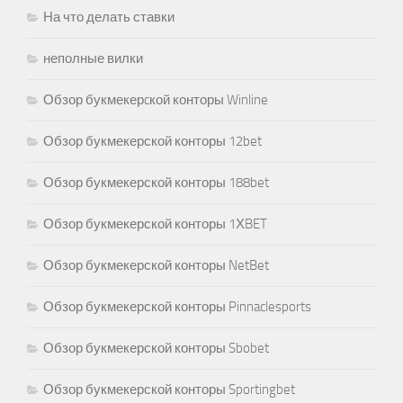
На что делать ставки
неполные вилки
Обзор букмекерcкой конторы Winline
Обзор букмекерской конторы 12bet
Обзор букмекерской конторы 188bet
Обзор букмекерской конторы 1ХBET
Обзор букмекерской конторы NetBet
Обзор букмекерской конторы Pinnaclesports
Обзор букмекерской конторы Sbobet
Обзор букмекерской конторы Sportingbet