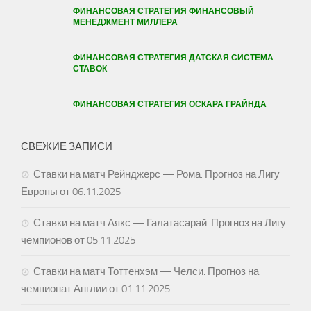
ФИНАНСОВАЯ СТРАТЕГИЯ ФИНАНСОВЫЙ
МЕНЕДЖМЕНТ МИЛЛЕРА
ФИНАНСОВАЯ СТРАТЕГИЯ ДАТСКАЯ СИСТЕМА
СТАВОК
ФИНАНСОВАЯ СТРАТЕГИЯ ОСКАРА ГРАЙНДА
СВЕЖИЕ ЗАПИСИ
Ставки на матч Рейнджерс — Рома. Прогноз на Лигу
Европы от 06.11.2025
Ставки на матч Аякс — Галатасарай. Прогноз на Лигу
чемпионов от 05.11.2025
Ставки на матч Тоттенхэм — Челси. Прогноз на
чемпионат Англии от 01.11.2025