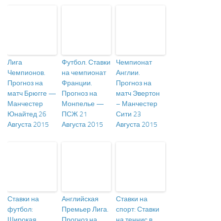
Лига
Футбол. Ставки
Чемпионат
Чемпионов.
на чемпионат
Англии.
Прогноз на
Франции.
Прогноз на
матч Брюгге —
Прогноз на
матч Эвертон
Манчестер
Монпелье —
– Манчестер
Юнайтед 26
ПСЖ 21
Сити 23
Августа 2015
Августа 2015
Августа 2015
Ставки на
Английская
Ставки на
футбол:
Премьер Лига.
спорт: Ставки
Широкая
Прогноз на
на теннис в