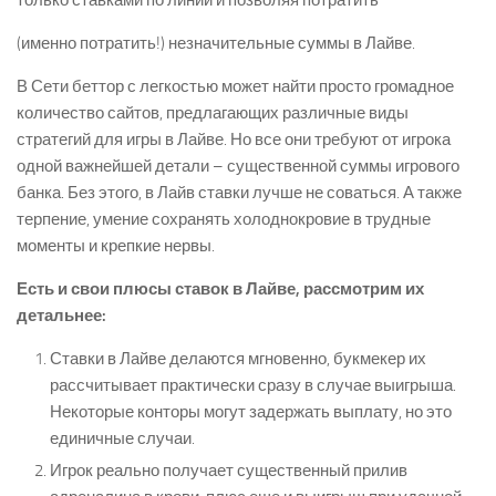
только ставками по линии и позволяя потратить
Ставки на тотал
(именно потратить!) незначительные суммы в Лайве.
Ставки на экспрессы
Ставки на фору
В Сети беттор с легкостью может найти просто громадное
количество сайтов, предлагающих различные виды
Ставки на вилки
стратегий для игры в Лайве. Но все они требуют от игрока
Ставки на неполные вилки
одной важнейшей детали – существенной суммы игрового
банка. Без этого, в Лайв ставки лучше не соваться. А также
Ставки на счёт
терпение, умение сохранять холоднокровие в трудные
Ставки на тайм-матч
моменты и крепкие нервы.
Метод Ивана Павлова
Есть и свои плюсы ставок в Лайве, рассмотрим их
Система S8
детальнее:
Стратегия Value betting
Ставки в Лайве делаются мгновенно, букмекер их
СТАТЬИ О СТАВКАХ
рассчитывает практически сразу в случае выигрыша.
Некоторые конторы могут задержать выплату, но это
С чего начать делать ставки
единичные случаи.
Как выбрать букмекера
Игрок реально получает существенный прилив
Как зарабатывает букмекер