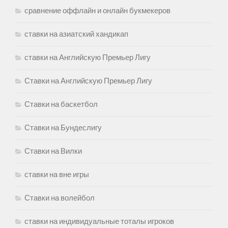
сравнение оффлайн и онлайн букмекеров
ставки на азиатский хандикап
ставки на Английскую Премьер Лигу
Ставки на Английскую Премьер Лигу
Ставки на баскетбол
Ставки на Бундеслигу
Ставки на Вилки
ставки на вне игры
Ставки на волейбол
ставки на индивидуальные тоталы игроков