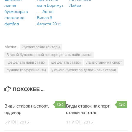
линия
матч Борнмут
Лайве
букмекера в
— Астон
ставках на
Вилла 8
футбол
Августа 2015
Метки:
букмекерские конторы
В какой букмкекерской конторе делать лайв ставки
Где делать лайв ставки
где делать ставки
Лайв ставки на спорт
лучшие коэффициенты
у какого букмекера делать лайв ставки
ПОХОЖЕЕ ...
0
0
Виды ставок на спорт:
Виды ставок на спорт:
ординар
ставки на тотал
5 ИЮН, 2015
11 ИЮН, 2015