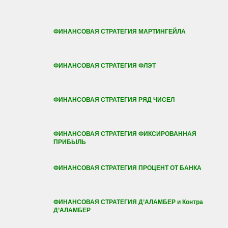
ФИНАНСОВАЯ СТРАТЕГИЯ МАРТИНГЕЙЛА
ФИНАНСОВАЯ СТРАТЕГИЯ ФЛЭТ
ФИНАНСОВАЯ СТРАТЕГИЯ РЯД ЧИСЕЛ
ФИНАНСОВАЯ СТРАТЕГИЯ ФИКСИРОВАННАЯ
ПРИБЫЛЬ
ФИНАНСОВАЯ СТРАТЕГИЯ ПРОЦЕНТ ОТ БАНКА
ФИНАНСОВАЯ СТРАТЕГИЯ Д’АЛАМБЕР и Контра
Д’АЛАМБЕР