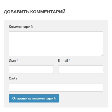
ДОБАВИТЬ КОММЕНТАРИЙ
Комментарий
Имя
*
E-mail
*
Сайт