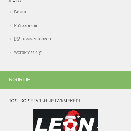
МЕТА
Войти
RSS
записей
RSS
комментариев
WordPress.org
БОЛЬШЕ
ТОЛЬКО ЛЕГАЛЬНЫЕ БУКМЕКЕРЫ