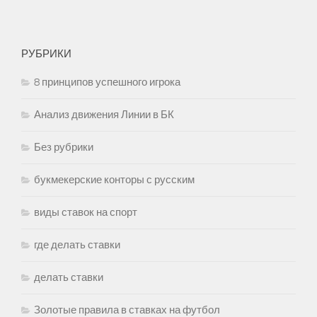
РУБРИКИ
8 принципов успешного игрока
Анализ движения Линии в БК
Без рубрики
букмекерские конторы с русским
виды ставок на спорт
где делать ставки
делать ставки
Золотые правила в ставках на футбол