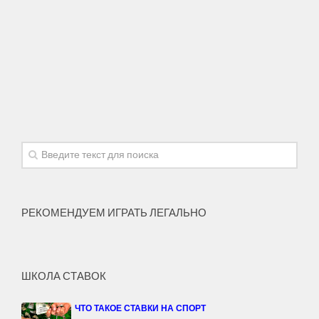
РЕКОМЕНДУЕМ ИГРАТЬ ЛЕГАЛЬНО
ШКОЛА СТАВОК
ЧТО ТАКОЕ СТАВКИ НА СПОРТ