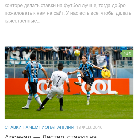
конторе делать ставки на футбол лучше, тогда добро
пожаловать к нам на сайт. У нас есть все, чтобы делать
качественные...
0
СТАВКИ НА ЧЕМПИОНАТ АНГЛИИ
13 ФЕВ, 2016
Арсенал — Лестер, ставки на