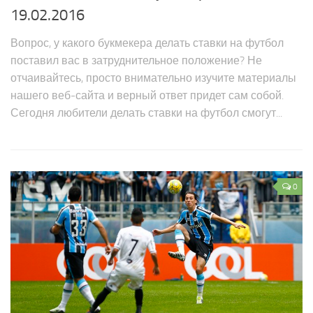
19.02.2016
Вопрос, у какого букмекера делать ставки на футбол
поставил вас в затруднительное положение? Не
отчаивайтесь, просто внимательно изучите материалы
нашего веб-сайта и верный ответ придет сам собой.
Сегодня любители делать ставки на футбол смогут...
0