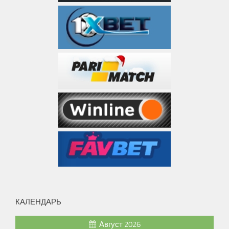
КАЛЕНДАРЬ
Август 2026