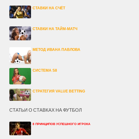
СТАВКИ НА СЧЁТ
СТАВКИ НА ТАЙМ-МАТЧ
МЕТОД ИВАНА ПАВЛОВА
СИСТЕМА S8
СТРАТЕГИЯ VALUE BETTING
СТАТЬИ О СТАВКАХ НА ФУТБОЛ
8 ПРИНЦИПОВ УСПЕШНОГО ИГРОКА