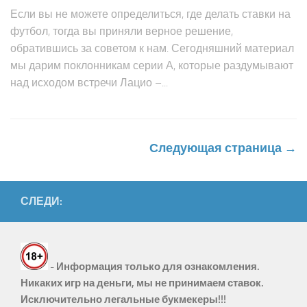
Если вы не можете определиться, где делать ставки на
футбол, тогда вы приняли верное решение,
обратившись за советом к нам. Сегодняшний материал
мы дарим поклонникам серии А, которые раздумывают
над исходом встречи Лацио –...
Следующая страница →
СЛЕДИ:
- Информация только для ознакомления.
Никаких игр на деньги, мы не принимаем ставок.
Исключительно легальные букмекеры!!!