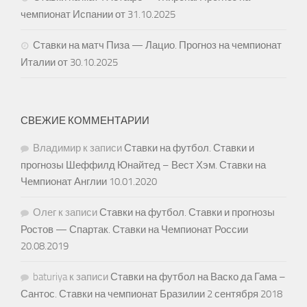
чемпионат Испании от 31.10.2025
Ставки на матч Пиза — Лацио. Прогноз на чемпионат
Италии от 30.10.2025
СВЕЖИЕ КОММЕНТАРИИ
Владимир
к записи
Ставки на футбол. Ставки и
прогнозы Шеффилд Юнайтед – Вест Хэм. Ставки на
Чемпионат Англии 10.01.2020
Олег
к записи
Ставки на футбол. Ставки и прогнозы
Ростов — Спартак. Ставки на Чемпионат России
20.08.2019
baturiya
к записи
Ставки на футбол на Васко да Гама –
Сантос. Ставки на чемпионат Бразилии 2 сентября 2018