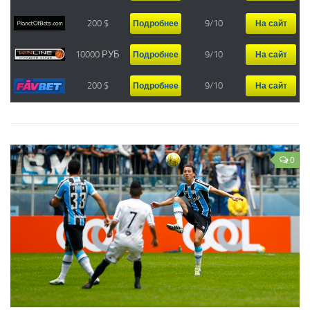
Sbobet
Pinnaclesports
200 $
9/10
Подробнее
На сайт
Sportingbet
10000 РУБ
9/10
Подробнее
На сайт
NetBet
200 $
9/10
Подробнее
На сайт
Планета Ставок
12Bet
188Bet
0
ШКОЛА СТАВОК
С чего начать делать ставки
Как выбрать букмекера
Где делать ставки
На что делать ставки
Как делать ставки
ФИНАНСОВЫЕ СТРАТЕГИИ