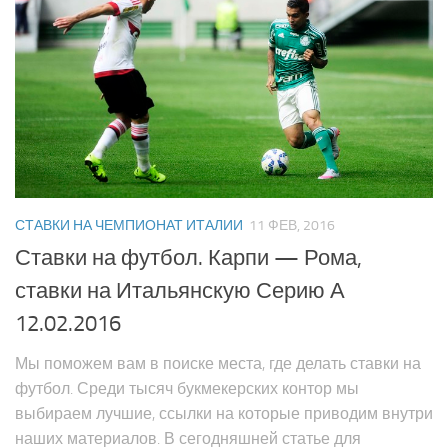
СТАВКИ НА ЧЕМПИОНАТ ИТАЛИИ
11 ФЕВ, 2016
Ставки на футбол. Карпи — Рома,
ставки на Итальянскую Серию А
12.02.2016
Мы поможем вам в поиске места, где делать ставки на
футбол. Среди тысяч букмекерских контор мы
выбираем лучшие, ссылки на которые приводим внутри
наших материалов. В сегодняшней статье для