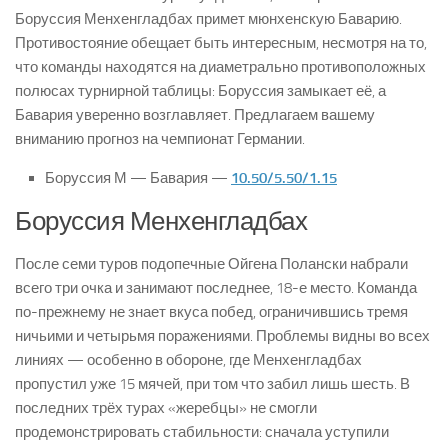
Боруссия Менхенгладбах примет мюнхенскую Баварию.
Флэт
Противостояние обещает быть интересным, несмотря на то,
Стратегия Мартингейла
что команды находятся на диаметрально противоположных
Стратегия Ряд Чисел
полюсах турнирной таблицы: Боруссия замыкает её, а
Бавария уверенно возглавляет. Предлагаем вашему
Стратегия Фиксированная Прибыль
вниманию прогноз на чемпионат Германии.
Стратегия Процент от банка
Боруссия М — Бавария —
10.50/5.50/1.15
Д’Аламбер и Контра Д’Аламбер стратегия
Боруссия Менхенгладбах
Финансовый Менеджмент Миллера
Датская система ставок
После семи туров подопечные Ойгена Полански набрали
всего три очка и занимают последнее, 18-е место. Команда
Стратегия Оскара Грайнда
по-прежнему не знает вкуса побед, ограничившись тремя
ИГРОВЫЕ СТРАТЕГИИ
ничьими и четырьмя поражениями. Проблемы видны во всех
Игровые стратегии ставок
линиях — особенно в обороне, где Менхенгладбах
пропустил уже 15 мячей, при том что забил лишь шесть. В
Ставки на исход событий
последних трёх турах «жеребцы» не смогли
Ставки на тотал
продемонстрировать стабильности: сначала уступили