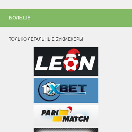
БОЛЬШЕ
ТОЛЬКО ЛЕГАЛЬНЫЕ БУКМЕКЕРЫ