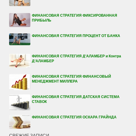
ФИНАНСОВАЯ СТРАТЕГИЯ ФИКСИРОВАННАЯ
ПРИБЫЛЬ
ФИНАНСОВАЯ СТРАТЕГИЯ ПРОЦЕНТ ОТ БАНКА
ФИНАНСОВАЯ СТРАТЕГИЯ Д’АЛАМБЕР и Контра
Д’АЛАМБЕР
ФИНАНСОВАЯ СТРАТЕГИЯ ФИНАНСОВЫЙ
МЕНЕДЖМЕНТ МИЛЛЕРА
ФИНАНСОВАЯ СТРАТЕГИЯ ДАТСКАЯ СИСТЕМА
СТАВОК
ФИНАНСОВАЯ СТРАТЕГИЯ ОСКАРА ГРАЙНДА
СВЕЖИЕ ЗАПИСИ