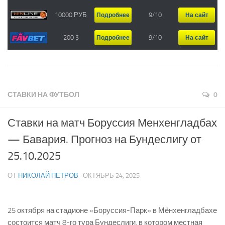
Sbobet
10000 РУБ
9/10
Подробнее
На сайт
Pinnaclesports
Sportingbet
200 $
9/10
Подробнее
На сайт
NetBet
Планета Ставок
12Bet
СТАВКИ НА ФУТБОЛ
0
188Bet
ШКОЛА СТАВОК
Ставки на матч Боруссия Менхенгладбах
С чего начать делать ставки
— Бавария. Прогноз на Бундеслигу от
Как выбрать букмекера
25.10.2025
Где делать ставки
ОТ
НИКОЛАЙ ПЕТРОВ
· ОКТЯБРЬ 24, 2025
На что делать ставки
Как делать ставки
25 октября на стадионе «Боруссия-Парк» в Мёнхенгладбахе
ФИНАНСОВЫЕ СТРАТЕГИИ
состоится матч 8-го тура Бундеслиги, в котором местная