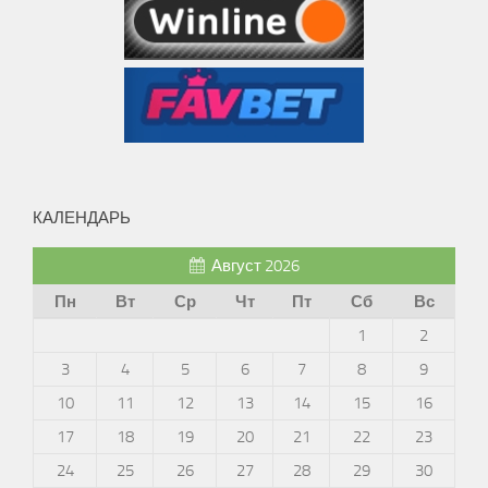
КАЛЕНДАРЬ
Август 2026
Пн
Вт
Ср
Чт
Пт
Сб
Вс
1
2
3
4
5
6
7
8
9
10
11
12
13
14
15
16
17
18
19
20
21
22
23
24
25
26
27
28
29
30