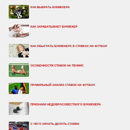
КАК ВЫБРАТЬ БУКМЕКЕРА
КАК ЗАРАБАТЫВАЕТ БУКМЕКЕР
КАК ОБЫГРАТЬ БУКМЕКЕРА В СТАВКАХ НА ФУТБОЛ
ОСОБЕННОСТИ СТАВОК НА ТЕННИС
ПРАВИЛЬНЫЙ АНАЛИЗ СТАВОК НА ФУТБОЛ
ПРИЗНАКИ НЕДОБРОСОВЕСТНОГО БУКМЕКЕРА
С ЧЕГО НАЧАТЬ ДЕЛАТЬ СТАВКИ