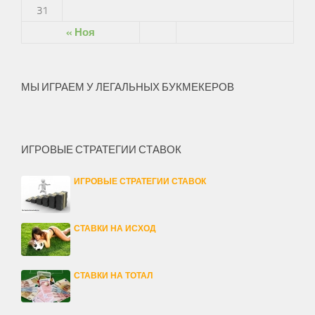
31
« Ноя
МЫ ИГРАЕМ У ЛЕГАЛЬНЫХ БУКМЕКЕРОВ
ИГРОВЫЕ СТРАТЕГИИ СТАВОК
ИГРОВЫЕ СТРАТЕГИИ СТАВОК
СТАВКИ НА ИСХОД
СТАВКИ НА ТОТАЛ