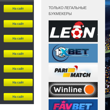
ТОЛЬКО ЛЕГАЛЬНЫЕ
На сайт
БУКМЕКЕРЫ
На сайт
На сайт
На сайт
На сайт
На сайт
На сайт