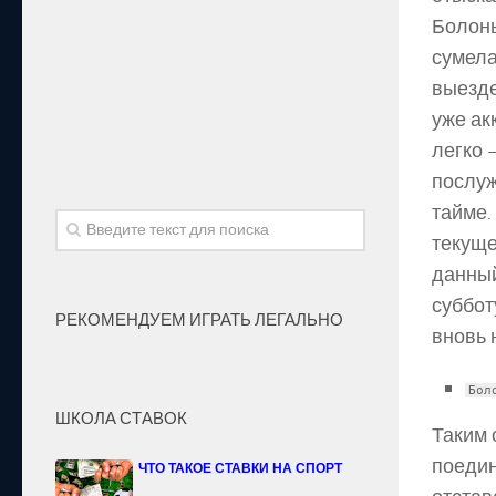
Болонь
сумела
выезде
уже ак
легко 
послуж
тайме.
текуще
данный
суббот
РЕКОМЕНДУЕМ ИГРАТЬ ЛЕГАЛЬНО
вновь 
Бол
ШКОЛА СТАВОК
Таким 
поедин
ЧТО ТАКОЕ СТАВКИ НА СПОРТ