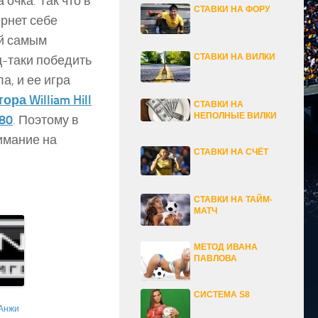
очка. Так что в
СТАВКИ НА ФОРУ
рнет себе
уй самым
СТАВКИ НА ВИЛКИ
ц-таки победить
, и ее игра
ра William Hill
СТАВКИ НА
НЕПОЛНЫЕ ВИЛКИ
.80
. Поэтому в
имание на
СТАВКИ НА СЧЁТ
СТАВКИ НА ТАЙМ-
МАТЧ
МЕТОД ИВАНА
ПАВЛОВА
СИСТЕМА S8
 Анжи