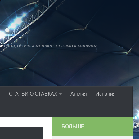
утбол, обзоры матчей, превью к матчам,
СТАТЬИ О СТАВКАХ
Англия
Испания
БОЛЬШЕ