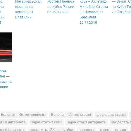
с,
Интернасьонал,
Ростов. Прогноз
Круз – Атлетико
— Зенит. С
 на
прогноз на
на Кубок России
Минейро. Ставки
на Кубок Р
т
чемпионат
от 15.05.2025
на Чемпионат
27 Октября
 27
Бразилии
Бразилии
5
20.11.2016
Пари
мен —
авки на
анции
6
Болонья - Интер прогнозы
Болонья - Интер ставки
где делать ставки
ть в интернете
заработать в сети
заработок в интернете
как делать 
коэффициенты
поставить в БК на футбол
прогнозы
спорт
ставки