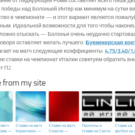
ание от лидирующей Ромы составляет всего лишь два 
 победы над Болоньей Интер как минимум на сутки ве
тво в чемпионате — и этот вариант является пожал
ным. Идеальной возможности для того чтобы наконе
ложно отыскать — Болонья очень неудачно стартовала
говоря оставляет желать лучшего.
Букмекерская конто
гает на матч следующие коэффициенты:
4.75/3.40/1
ве ставки на чемпионат Италии советуем обратить вн
т П2.
 from my site
 матч
Ставки на матч
Ставки на матч
Прогнозы и
Ставки на
 Гама —
Коринтианс —
Спартак —
ставки на Санта-
футбол на