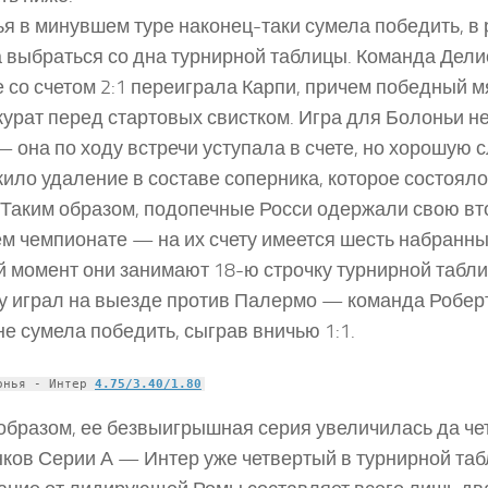
я в минувшем туре наконец-таки сумела победить, в 
 выбраться со дна турнирной таблицы. Команда Дели
 со счетом 2:1 переиграла Карпи, причем победный м
курат перед стартовых свистком. Игра для Болоньи 
— она по ходу встречи уступала в счете, но хорошую 
ило удаление в составе соперника, которое состоял
 Таким образом, подопечные Росси одержали свою вт
м чемпионате — на их счету имеется шесть набранных
 момент они занимают 18-ю строчку турнирной табли
у играл на выезде против Палермо — команда Робер
не сумела победить, сыграв вничью 1:1.
онья - Интер
4.75/3.40/1.80
образом, ее безвыигрышная серия увеличилась да че
ков Серии А — Интер уже четвертый в турнирной таб