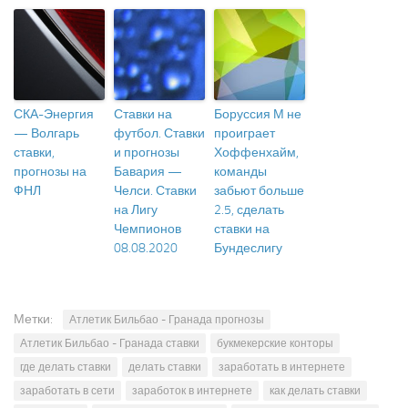
Франция
Украина
Бразилия
СКА-Энергия
Ставки на
Боруссия М не
Ставки на чемпионат Бразилии
— Волгарь
футбол. Ставки
проиграет
ставки,
и прогнозы
Хоффенхайм,
Турниры
прогнозы на
Бавария —
команды
Ставки на Кубок Америки
ФНЛ
Челси. Ставки
забьют больше
на Лигу
2.5, сделать
Ставки на Чемпионат Европы 2016
Чемпионов
ставки на
08.08.2020
Бундеслигу
Метки:
Атлетик Бильбао - Гранада прогнозы
Атлетик Бильбао - Гранада ставки
букмекерские конторы
где делать ставки
делать ставки
заработать в интернете
заработать в сети
заработок в интернете
как делать ставки