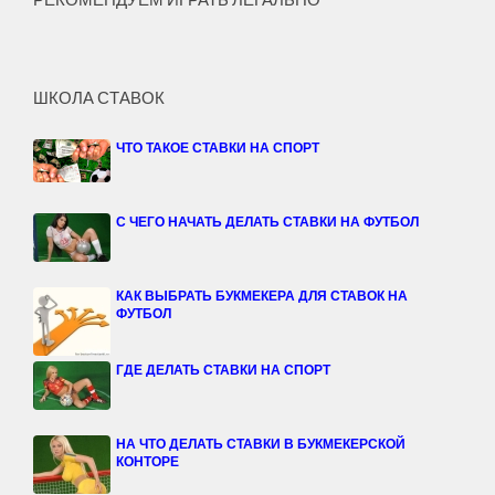
ШКОЛА СТАВОК
ЧТО ТАКОЕ СТАВКИ НА СПОРТ
С ЧЕГО НАЧАТЬ ДЕЛАТЬ СТАВКИ НА ФУТБОЛ
КАК ВЫБРАТЬ БУКМЕКЕРА ДЛЯ СТАВОК НА
ФУТБОЛ
ГДЕ ДЕЛАТЬ СТАВКИ НА СПОРТ
НА ЧТО ДЕЛАТЬ СТАВКИ В БУКМЕКЕРСКОЙ
КОНТОРЕ