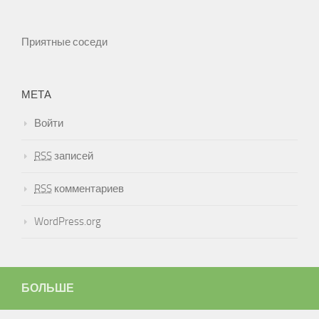
Приятные соседи
МЕТА
Войти
RSS
записей
RSS
комментариев
WordPress.org
БОЛЬШЕ