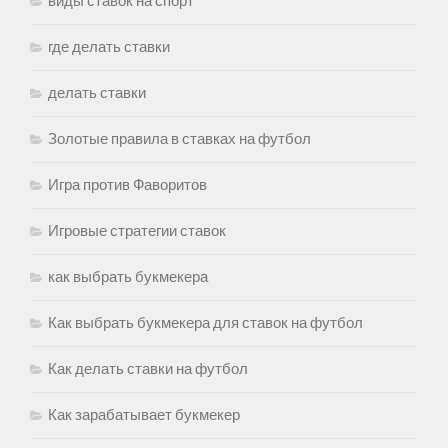
виды ставок на спорт
где делать ставки
делать ставки
Золотые правила в ставках на футбол
Игра против Фаворитов
Игровые стратегии ставок
как выбрать букмекера
Как выбрать букмекера для ставок на футбол
Как делать ставки на футбол
Как зарабатывает букмекер