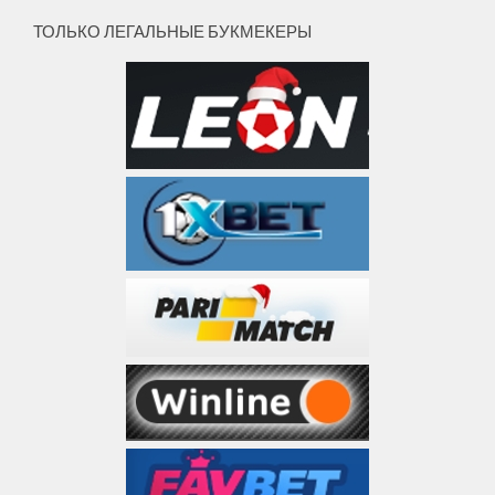
ТОЛЬКО ЛЕГАЛЬНЫЕ БУКМЕКЕРЫ