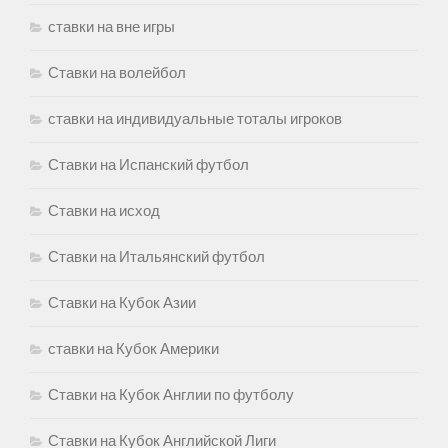
ставки на вне игры
Ставки на волейбол
ставки на индивидуальные тоталы игроков
Ставки на Испанский футбол
Ставки на исход
Ставки на Итальянский футбол
Ставки на Кубок Азии
ставки на Кубок Америки
Ставки на Кубок Англии по футболу
Ставки на Кубок Английской Лиги