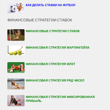
КАК ДЕЛАТЬ СТАВКИ НА ФУТБОЛ
ФИНАНСОВЫЕ СТРАТЕГИИ СТАВОК
ФИНАНСОВЫЕ СТРАТЕГИИ СТАВОК
ФИНАНСОВАЯ СТРАТЕГИЯ МАРТИНГЕЙЛА
ФИНАНСОВАЯ СТРАТЕГИЯ ФЛЭТ
ФИНАНСОВАЯ СТРАТЕГИЯ РЯД ЧИСЕЛ
ФИНАНСОВАЯ СТРАТЕГИЯ ФИКСИРОВАННАЯ
ПРИБЫЛЬ