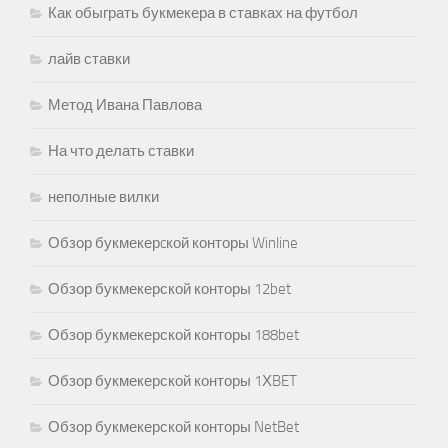
Как обыграть букмекера в ставках на футбол
лайв ставки
Метод Ивана Павлова
На что делать ставки
неполные вилки
Обзор букмекерcкой конторы Winline
Обзор букмекерской конторы 12bet
Обзор букмекерской конторы 188bet
Обзор букмекерской конторы 1ХBET
Обзор букмекерской конторы NetBet