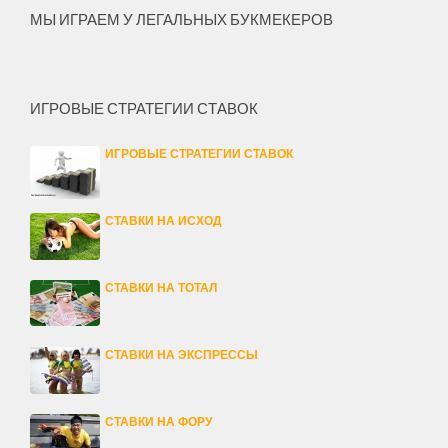
МЫ ИГРАЕМ У ЛЕГАЛЬНЫХ БУКМЕКЕРОВ
ИГРОВЫЕ СТРАТЕГИИ СТАВОК
ИГРОВЫЕ СТРАТЕГИИ СТАВОК
СТАВКИ НА ИСХОД
СТАВКИ НА ТОТАЛ
СТАВКИ НА ЭКСПРЕССЫ
СТАВКИ НА ФОРУ