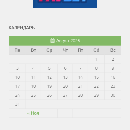
КАЛЕНДАРЬ
Август 2026
Пн
Вт
Ср
Чт
Пт
Сб
Вс
1
2
3
4
5
6
7
8
9
10
11
12
13
14
15
16
17
18
19
20
21
22
23
24
25
26
27
28
29
30
31
« Ноя