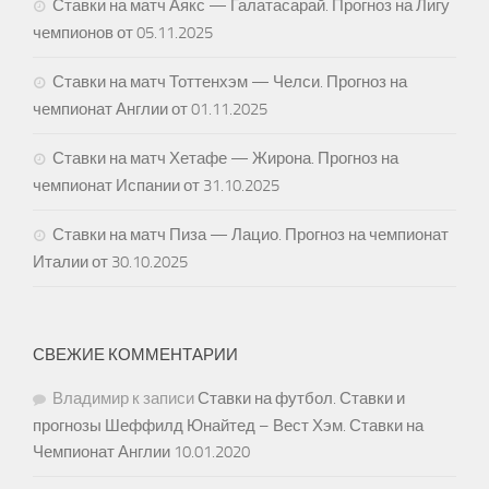
Ставки на матч Аякс — Галатасарай. Прогноз на Лигу
чемпионов от 05.11.2025
Ставки на матч Тоттенхэм — Челси. Прогноз на
чемпионат Англии от 01.11.2025
Ставки на матч Хетафе — Жирона. Прогноз на
чемпионат Испании от 31.10.2025
Ставки на матч Пиза — Лацио. Прогноз на чемпионат
Италии от 30.10.2025
СВЕЖИЕ КОММЕНТАРИИ
Владимир
к записи
Ставки на футбол. Ставки и
прогнозы Шеффилд Юнайтед – Вест Хэм. Ставки на
Чемпионат Англии 10.01.2020