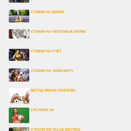
СТАВКИ НА ВИЛКИ
СТАВКИ НА НЕПОЛНЫЕ ВИЛКИ
СТАВКИ НА СЧЁТ
СТАВКИ НА ТАЙМ-МАТЧ
МЕТОД ИВАНА ПАВЛОВА
СИСТЕМА S8
СТРАТЕГИЯ VALUE BETTING