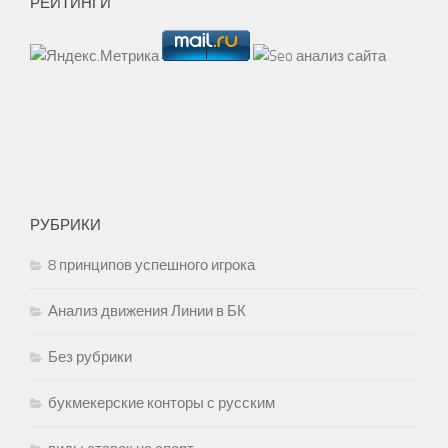
РЕЙТИНГИ
РУБРИКИ
8 принципов успешного игрока
Анализ движения Линии в БК
Без рубрики
букмекерские конторы с русским