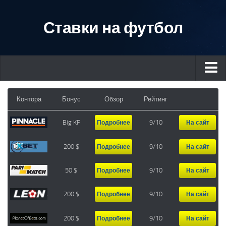
Ставки на футбол
ГЛАВНАЯ
Контора
Бонус
Обзор
Рейтинг
Букмекеры
Big KF
9/10
Подробнее
На сайт
Winline
William Hill
200 $
9/10
Подробнее
На сайт
Леон
50 $
9/10
Подробнее
На сайт
Париматч
Марафон
200 $
9/10
Подробнее
На сайт
1Xbet
200 $
9/10
Подробнее
На сайт