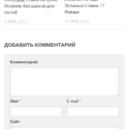
Эспаньол ставки, 17
Испании, без шансов для
Января
гостей
17 ЯНВ, 2016
5 ФЕВ, 2014
ДОБАВИТЬ КОММЕНТАРИЙ
Комментарий
Имя
*
E-mail
*
Сайт