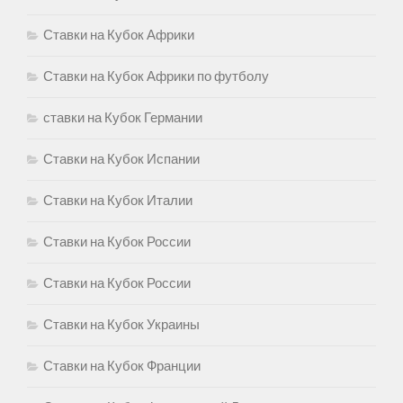
Ставки на Кубок Африки
Ставки на Кубок Африки по футболу
ставки на Кубок Германии
Ставки на Кубок Испании
Ставки на Кубок Италии
Ставки на Кубок России
Ставки на Кубок России
Ставки на Кубок Украины
Ставки на Кубок Франции