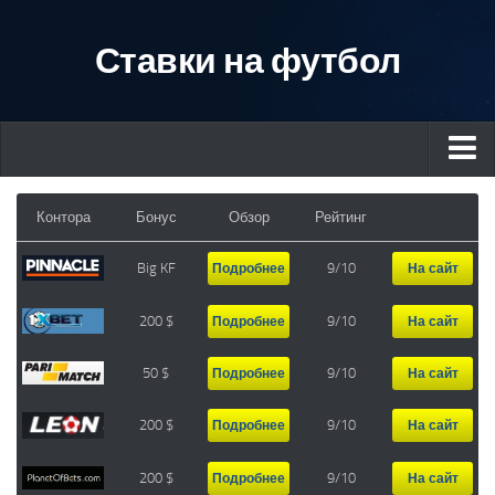
Ставки на футбол
ГЛАВНАЯ
Контора
Бонус
Обзор
Рейтинг
Букмекеры
Big KF
9/10
Подробнее
На сайт
Winline
William Hill
200 $
9/10
Подробнее
На сайт
Леон
50 $
9/10
Подробнее
На сайт
Париматч
Марафон
200 $
9/10
Подробнее
На сайт
1Xbet
200 $
9/10
Подробнее
На сайт