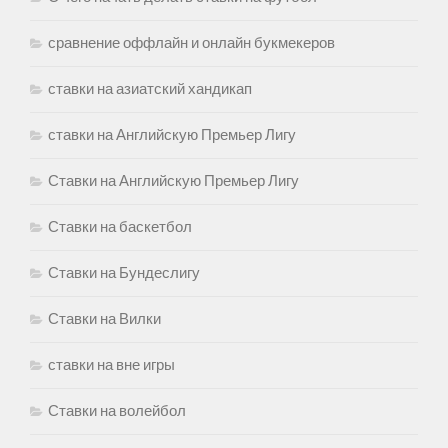
сравнение оффлайн и онлайн букмекеров
ставки на азиатский хандикап
ставки на Английскую Премьер Лигу
Ставки на Английскую Премьер Лигу
Ставки на баскетбол
Ставки на Бундеслигу
Ставки на Вилки
ставки на вне игры
Ставки на волейбол