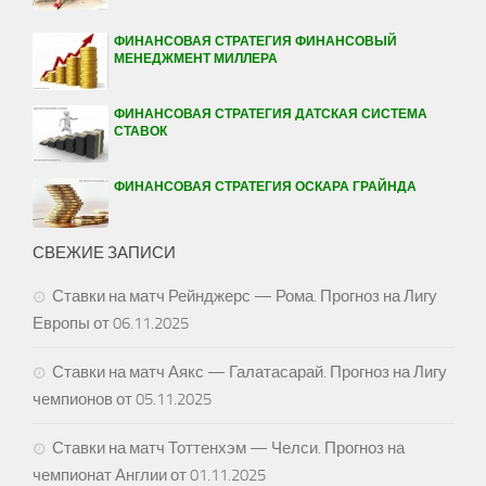
ФИНАНСОВАЯ СТРАТЕГИЯ ФИНАНСОВЫЙ
МЕНЕДЖМЕНТ МИЛЛЕРА
ФИНАНСОВАЯ СТРАТЕГИЯ ДАТСКАЯ СИСТЕМА
СТАВОК
ФИНАНСОВАЯ СТРАТЕГИЯ ОСКАРА ГРАЙНДА
СВЕЖИЕ ЗАПИСИ
Ставки на матч Рейнджерс — Рома. Прогноз на Лигу
Европы от 06.11.2025
Ставки на матч Аякс — Галатасарай. Прогноз на Лигу
чемпионов от 05.11.2025
Ставки на матч Тоттенхэм — Челси. Прогноз на
чемпионат Англии от 01.11.2025