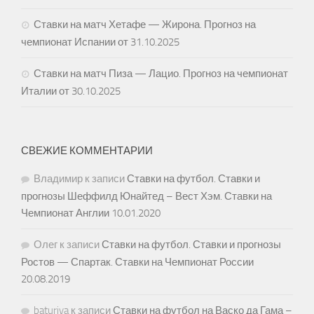
Ставки на матч Хетафе — Жирона. Прогноз на
чемпионат Испании от 31.10.2025
Ставки на матч Пиза — Лацио. Прогноз на чемпионат
Италии от 30.10.2025
СВЕЖИЕ КОММЕНТАРИИ
Владимир
к записи
Ставки на футбол. Ставки и
прогнозы Шеффилд Юнайтед – Вест Хэм. Ставки на
Чемпионат Англии 10.01.2020
Олег
к записи
Ставки на футбол. Ставки и прогнозы
Ростов — Спартак. Ставки на Чемпионат России
20.08.2019
baturiya
к записи
Ставки на футбол на Васко да Гама –