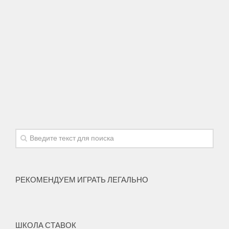
Правильный анализ ставок
8 принципов успешного игрока
Анализ движения Линии
Золотые правила в ставках
Игра против Фаворитов
Признаки недобросовестного букмекера
Как обыграть букмекера
Сравнение Онлайн и Оффлайн буков
Особенности ставок на теннис
Англия
РЕКОМЕНДУЕМ ИГРАТЬ ЛЕГАЛЬНО
Испания
Италия
Россия
ШКОЛА СТАВОК