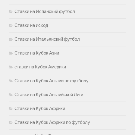
Ставки на Испанский футбол
Ставки на исход
Ставки на Итальянский футбол
Ставки на Кубок Азии
ставки на Кубок Америки
Ставки на Кубок Англии по футболу
Ставки на Кубок Английской Лиги
Ставки на Кубок Африки
Ставки на Кубок Африки по футболу