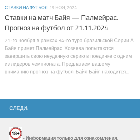
Флэт
СТАВКИ НА ФУТБОЛ
19 НОЯ, 2024
Ставки на матч Байя — Палмейрас.
Стратегия Мартингейла
Прогноз на футбол от 21.11.2024
Стратегия Ряд Чисел
Стратегия Фиксированная Прибыль
21-го ноября в рамках 34-го тура бразильской Серии А
Байя примет Палмейрас. Хозяева попытаются
Стратегия Процент от банка
завершить свою неудачную серию в поединке с одним
Д’Аламбер и Контра Д’Аламбер стратегия
из лидеров чемпионата. Предлагаем вашему
Финансовый Менеджмент Миллера
вниманию прогноз на футбол. Байя Байя находится...
Датская система ставок
Стратегия Оскара Грайнда
ИГРОВЫЕ СТРАТЕГИИ
СЛЕДИ:
Игровые стратегии ставок
Ставки на исход событий
Ставки на тотал
- Информация только для ознакомления.