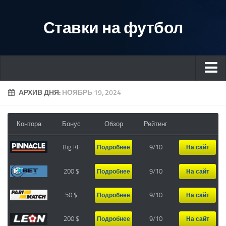
Ставки на футбол
ГЛАВНАЯ
АРХИВ ДНЯ:
НОЯБРЬ 19, 2024
Букмекеры
Контора
Бонус
Обзор
Рейтинг
Winline
William Hill
Big KF
9/10
Подробнее
На сайт
Леон
200 $
9/10
Подробнее
На сайт
Париматч
Марафон
50 $
9/10
Подробнее
На сайт
1Xbet
200 $
9/10
Подробнее
На сайт