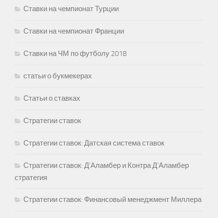
Ставки на чемпионат Турции
Ставки на чемпионат Франции
Ставки на ЧМ по футболу 2018
статьи о букмекерах
Статьи о ставках
Стратегии ставок
Стратегии ставок: Датская система ставок
Стратегии ставок: Д’Аламбер и Контра Д’Аламбер
стратегия
Стратегии ставок: Финансовый менеджмент Миллера