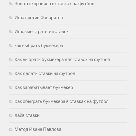
Золотые правила в ставках на футбол
Игра против Фаворитов
Игровые стратегии ставок
как выбрать букмекера
Как выбрать букмекера для ставок на футбол
Как делать ставки на футбол
Как зарабатывает букмекер
Как обыграть букмекера в ставках на футбол
лайв ставки
Метод Ивана Павлова