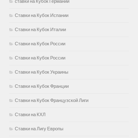
ставки на Кубок Германии
Ставки на Кубок Испании
Ставки на Кубок Италии
Ставки на Кубок России
Ставки на Кубок России
Ставки на Кубок Украины
Ставки на Кубок Франции
Ставки на Кубок Французской Лиги
Ставки на КХЛ
Ставки на Лигу Европы