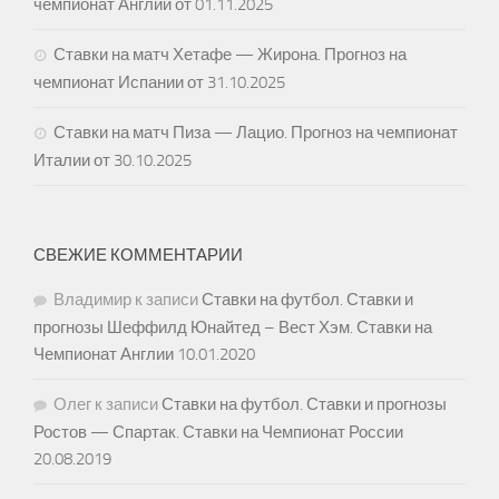
чемпионат Англии от 01.11.2025
Ставки на матч Хетафе — Жирона. Прогноз на
чемпионат Испании от 31.10.2025
Ставки на матч Пиза — Лацио. Прогноз на чемпионат
Италии от 30.10.2025
СВЕЖИЕ КОММЕНТАРИИ
Владимир
к записи
Ставки на футбол. Ставки и
прогнозы Шеффилд Юнайтед – Вест Хэм. Ставки на
Чемпионат Англии 10.01.2020
Олег
к записи
Ставки на футбол. Ставки и прогнозы
Ростов — Спартак. Ставки на Чемпионат России
20.08.2019