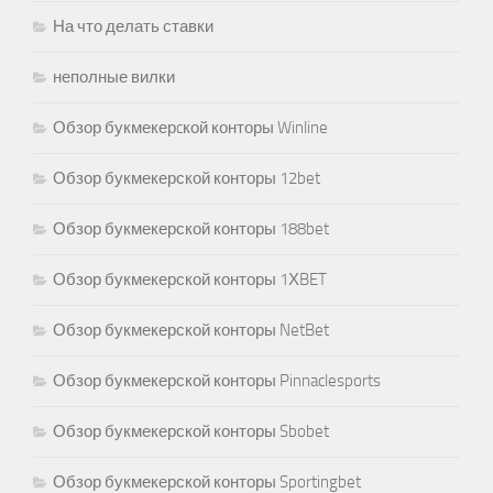
На что делать ставки
неполные вилки
Обзор букмекерcкой конторы Winline
Обзор букмекерской конторы 12bet
Обзор букмекерской конторы 188bet
Обзор букмекерской конторы 1ХBET
Обзор букмекерской конторы NetBet
Обзор букмекерской конторы Pinnaclesports
Обзор букмекерской конторы Sbobet
Обзор букмекерской конторы Sportingbet