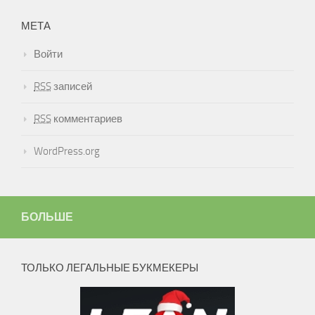
МЕТА
Войти
RSS
записей
RSS
комментариев
WordPress.org
БОЛЬШЕ
ТОЛЬКО ЛЕГАЛЬНЫЕ БУКМЕКЕРЫ