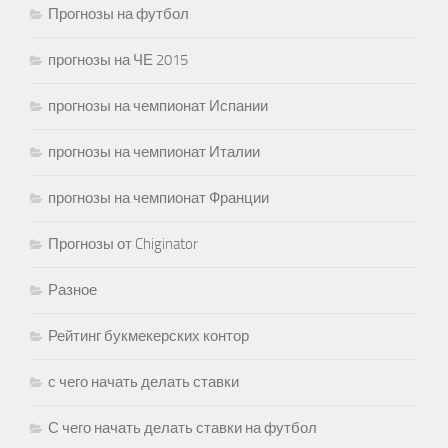
Прогнозы на футбол
прогнозы на ЧЕ 2015
прогнозы на чемпионат Испании
прогнозы на чемпионат Италии
прогнозы на чемпионат Франции
Прогнозы от Chiginator
Разное
Рейтинг букмекерских контор
с чего начать делать ставки
С чего начать делать ставки на футбол