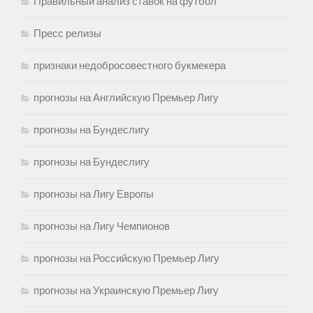
Правильный анализ ставок на футбол
Пресс релизы
признаки недобросовестного букмекера
прогнозы на Английскую Премьер Лигу
прогнозы на Бундеслигу
прогнозы на Бундеслигу
прогнозы на Лигу Европы
прогнозы на Лигу Чемпионов
прогнозы на Российскую Премьер Лигу
прогнозы на Украинскую Премьер Лигу