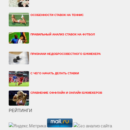
ОСОБЕННОСТИ СТАВОК НА ТЕННИС
ПРАВИЛЬНЫЙ АНАЛИЗ СТАВОК НА ФУТБОЛ
ПРИЗНАКИ НЕДОБРОСОВЕСТНОГО БУКМЕКЕРА
С ЧЕГО НАЧАТЬ ДЕЛАТЬ СТАВКИ
СРАВНЕНИЕ ОФФЛАЙН И ОНЛАЙН БУКМЕКЕРОВ
РЕЙТИНГИ