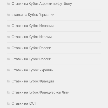
Ставки на Кубок Африки по футболу
ставки на Кубок Германии
Ставки на Кубок Испании
Ставки на Кубок Италии
Ставки на Кубок России
Ставки на Кубок России
Ставки на Кубок Украины
Ставки на Кубок Франции
Ставки на Кубок Французской Лиги
Ставки на КХЛ