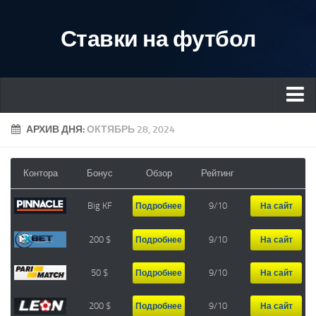
Ставки на футбол
ГЛАВНАЯ
АРХИВ ДНЯ:
ОКТЯБРЬ 28, 2024
Букмекеры
Контора
Бонус
Обзор
Рейтинг
Winline
William Hill
Big KF
9/10
Подробнее
На сайт
Леон
200 $
9/10
Подробнее
На сайт
Париматч
Марафон
50 $
9/10
Подробнее
На сайт
1Xbet
200 $
9/10
Подробнее
На сайт