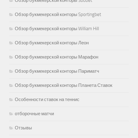
Обзор букмекерской конторы Sbobet
Обзор букмекерской конторы Sportingbet
Обзор букмекерской конторы William Hill
Обзор букмекерской конторы Леон
Обзор букмекерской конторы Марафон
Обзор букмекерской конторы Париматч
Обзор букмекерской конторы Планета Ставок
Особенности ставок на теннис
отборочные матчи
Отзывы