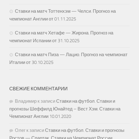
Ставки на матч Тоттенхэм — Челси. Прогноз на
чемпионат Англии от 01.11.2025
Ставки на матч Хетафе — Жирона. Прогноз на
чемпионат Испании от 31.10.2025
Ставки на матч Пиза — Лацио. Прогноз на чемпионат
Италии от 30.10.2025
СВЕЖИЕ КОММЕНТАРИИ
Владимир
к записи
Ставки на футбол. Ставки и
прогнозы Шеффилд Юнайтед – Вест Хэм. Ставки на
Чемпионат Англии 10.01.2020
Олег
к записи
Ставки на футбол. Ставки и прогнозы
Ростов — Спартак. Ставки на Чемпионат России