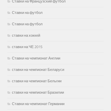
Ставки на Французский футбол
Ставки на футбол
Ставки на футбол
ставки на хоккей
ставки на ЧЕ 2015
Ставки на чемпионат Англии
ставки на чемпионат Беларуси
ставки на чемпионат Бельгии
ставки на чемпионат Бразилии
Ставки на чемпионат Германии