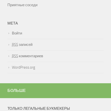
Приятные соседи
МЕТА
Войти
RSS
записей
RSS
комментариев
WordPress.org
БОЛЬШЕ
ТОЛЬКО ЛЕГАЛЬНЫЕ БУКМЕКЕРЫ