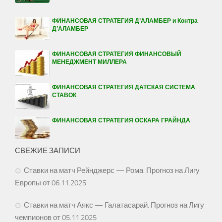
ФИНАНСОВАЯ СТРАТЕГИЯ Д’АЛАМБЕР и Контра
Д’АЛАМБЕР
ФИНАНСОВАЯ СТРАТЕГИЯ ФИНАНСОВЫЙ
МЕНЕДЖМЕНТ МИЛЛЕРА
ФИНАНСОВАЯ СТРАТЕГИЯ ДАТСКАЯ СИСТЕМА
СТАВОК
ФИНАНСОВАЯ СТРАТЕГИЯ ОСКАРА ГРАЙНДА
СВЕЖИЕ ЗАПИСИ
Ставки на матч Рейнджерс — Рома. Прогноз на Лигу
Европы от 06.11.2025
Ставки на матч Аякс — Галатасарай. Прогноз на Лигу
чемпионов от 05.11.2025