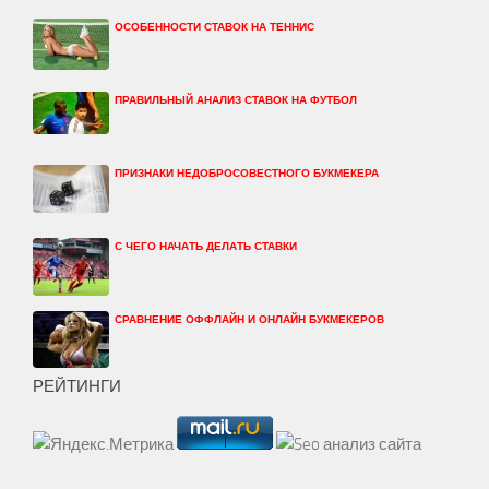
ОСОБЕННОСТИ СТАВОК НА ТЕННИС
ПРАВИЛЬНЫЙ АНАЛИЗ СТАВОК НА ФУТБОЛ
ПРИЗНАКИ НЕДОБРОСОВЕСТНОГО БУКМЕКЕРА
С ЧЕГО НАЧАТЬ ДЕЛАТЬ СТАВКИ
СРАВНЕНИЕ ОФФЛАЙН И ОНЛАЙН БУКМЕКЕРОВ
РЕЙТИНГИ