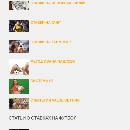
СТАВКИ НА НЕПОЛНЫЕ ВИЛКИ
СТАВКИ НА СЧЁТ
СТАВКИ НА ТАЙМ-МАТЧ
МЕТОД ИВАНА ПАВЛОВА
СИСТЕМА S8
СТРАТЕГИЯ VALUE BETTING
СТАТЬИ О СТАВКАХ НА ФУТБОЛ