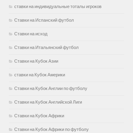
ставки на индивидуальные тоталы игроков
Ставки на Испанский футбол
Ставки на исход
Ставки на Итальянский футбол
Ставки на Кубок Азии
ставки на Кубок Америки
Ставки на Кубок Англии по футболу
Ставки на Кубок Английской Лиги
Ставки на Кубок Африки
Ставки на Кубок Африки по футболу