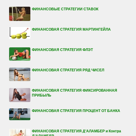
ФИНАНСОВЫЕ СТРАТЕГИИ СТАВОК
ФИНАНСОВАЯ СТРАТЕГИЯ МАРТИНГЕЙЛА
ФИНАНСОВАЯ СТРАТЕГИЯ ФЛЭТ
ФИНАНСОВАЯ СТРАТЕГИЯ РЯД ЧИСЕЛ
ФИНАНСОВАЯ СТРАТЕГИЯ ФИКСИРОВАННАЯ
ПРИБЫЛЬ
ФИНАНСОВАЯ СТРАТЕГИЯ ПРОЦЕНТ ОТ БАНКА
ФИНАНСОВАЯ СТРАТЕГИЯ Д’АЛАМБЕР и Контра