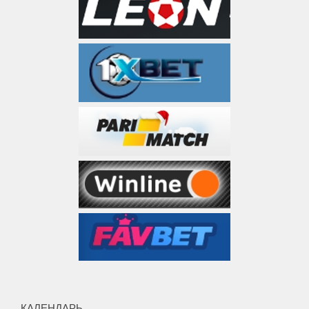
КАЛЕНДАРЬ