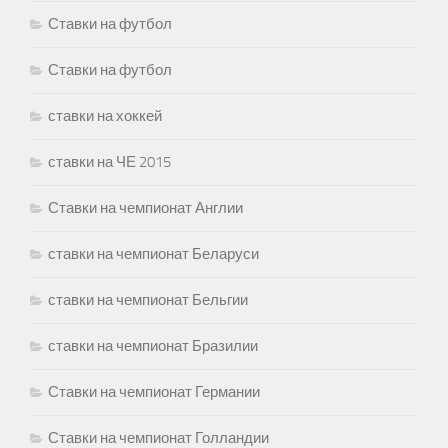
Ставки на футбол
Ставки на футбол
ставки на хоккей
ставки на ЧЕ 2015
Ставки на чемпионат Англии
ставки на чемпионат Беларуси
ставки на чемпионат Бельгии
ставки на чемпионат Бразилии
Ставки на чемпионат Германии
Ставки на чемпионат Голландии