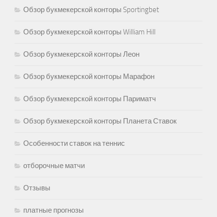
Обзор букмекерской конторы Sportingbet
Обзор букмекерской конторы William Hill
Обзор букмекерской конторы Леон
Обзор букмекерской конторы Марафон
Обзор букмекерской конторы Париматч
Обзор букмекерской конторы Планета Ставок
Особенности ставок на теннис
отборочные матчи
Отзывы
платные прогнозы