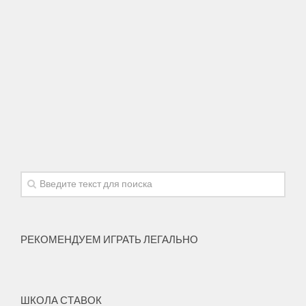
Правильный анализ ставок
8 принципов успешного игрока
Анализ движения Линии
Золотые правила в ставках
Игра против Фаворитов
Признаки недобросовестного букмекера
Как обыграть букмекера
Сравнение Онлайн и Оффлайн буков
Особенности ставок на теннис
Англия
РЕКОМЕНДУЕМ ИГРАТЬ ЛЕГАЛЬНО
Испания
Италия
Россия
ШКОЛА СТАВОК