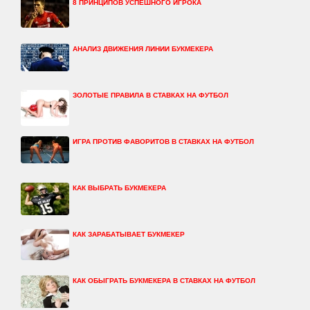
8 ПРИНЦИПОВ УСПЕШНОГО ИГРОКА
АНАЛИЗ ДВИЖЕНИЯ ЛИНИИ БУКМЕКЕРА
ЗОЛОТЫЕ ПРАВИЛА В СТАВКАХ НА ФУТБОЛ
ИГРА ПРОТИВ ФАВОРИТОВ В СТАВКАХ НА ФУТБОЛ
КАК ВЫБРАТЬ БУКМЕКЕРА
КАК ЗАРАБАТЫВАЕТ БУКМЕКЕР
КАК ОБЫГРАТЬ БУКМЕКЕРА В СТАВКАХ НА ФУТБОЛ