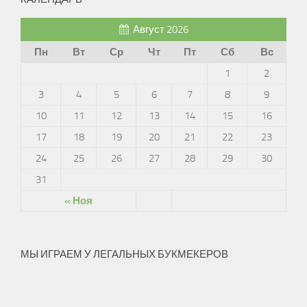
Август 2026
Пн
Вт
Ср
Чт
Пт
Сб
Вс
1
2
3
4
5
6
7
8
9
10
11
12
13
14
15
16
17
18
19
20
21
22
23
24
25
26
27
28
29
30
31
« Ноя
МЫ ИГРАЕМ У ЛЕГАЛЬНЫХ БУКМЕКЕРОВ