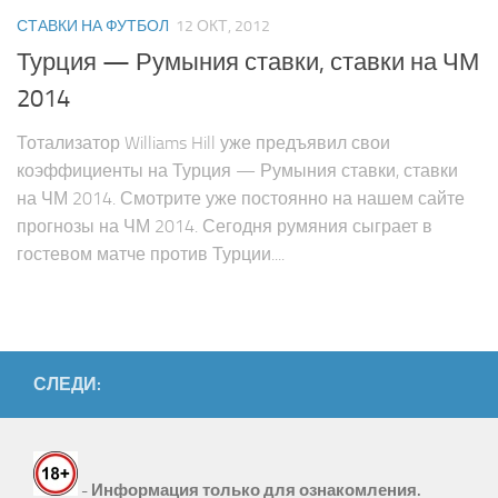
Флэт
СТАВКИ НА ФУТБОЛ
12 ОКТ, 2012
Турция — Румыния ставки, ставки на ЧМ
Стратегия Мартингейла
2014
Стратегия Ряд Чисел
Стратегия Фиксированная Прибыль
Тотализатор Williams Hill уже предъявил свои
коэффициенты на Турция — Румыния ставки, ставки
Стратегия Процент от банка
на ЧМ 2014. Смотрите уже постоянно на нашем сайте
Д’Аламбер и Контра Д’Аламбер стратегия
прогнозы на ЧМ 2014. Сегодня румяния сыграет в
Финансовый Менеджмент Миллера
гостевом матче против Турции....
Датская система ставок
Стратегия Оскара Грайнда
ИГРОВЫЕ СТРАТЕГИИ
СЛЕДИ:
Игровые стратегии ставок
Ставки на исход событий
Ставки на тотал
- Информация только для ознакомления.