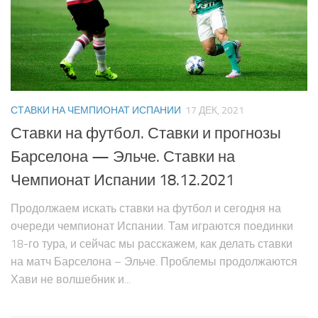
Ставки на тотал
Ставки на экспрессы
Ставки на фору
Ставки на вилки
Ставки на неполные вилки
СТАВКИ НА ЧЕМПИОНАТ ИСПАНИИ
17 ДЕК, 2021
Ставки на счёт
Ставки на футбол. Ставки и прогнозы
Ставки на тайм-матч
Барселона — Эльче. Ставки на
Метод Ивана Павлова
Чемпионат Испании 18.12.2021
Система S8
Продолжаем искать ставки на футбол и сегодня на
Стратегия Value betting
очереди чемпионат Испании. Там играются поединки
СТАТЬИ О СТАВКАХ
18-го тура, и сейчас мы расскажем, как делать ставки
на матч Барселона – Эльче. Проблемы продолжаются
С чего начать делать ставки
Хави не волшебник и...
Как выбрать букмекера
Как зарабатывает букмекер