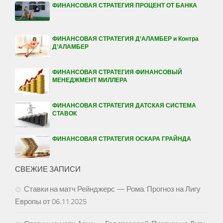
ФИНАНСОВАЯ СТРАТЕГИЯ ПРОЦЕНТ ОТ БАНКА
ФИНАНСОВАЯ СТРАТЕГИЯ Д’АЛАМБЕР и Контра
Д’АЛАМБЕР
ФИНАНСОВАЯ СТРАТЕГИЯ ФИНАНСОВЫЙ
МЕНЕДЖМЕНТ МИЛЛЕРА
ФИНАНСОВАЯ СТРАТЕГИЯ ДАТСКАЯ СИСТЕМА
СТАВОК
ФИНАНСОВАЯ СТРАТЕГИЯ ОСКАРА ГРАЙНДА
СВЕЖИЕ ЗАПИСИ
Ставки на матч Рейнджерс — Рома. Прогноз на Лигу
Европы от 06.11.2025