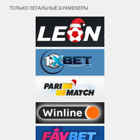
ТОЛЬКО ЛЕГАЛЬНЫЕ БУКМЕКЕРЫ