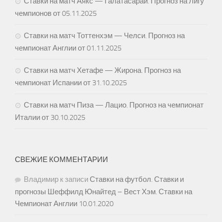
Ставки на матч Аякс — Галатасарай. Прогноз на Лигу
чемпионов от 05.11.2025
Ставки на матч Тоттенхэм — Челси. Прогноз на
чемпионат Англии от 01.11.2025
Ставки на матч Хетафе — Жирона. Прогноз на
чемпионат Испании от 31.10.2025
Ставки на матч Пиза — Лацио. Прогноз на чемпионат
Италии от 30.10.2025
СВЕЖИЕ КОММЕНТАРИИ
Владимир
к записи
Ставки на футбол. Ставки и
прогнозы Шеффилд Юнайтед – Вест Хэм. Ставки на
Чемпионат Англии 10.01.2020