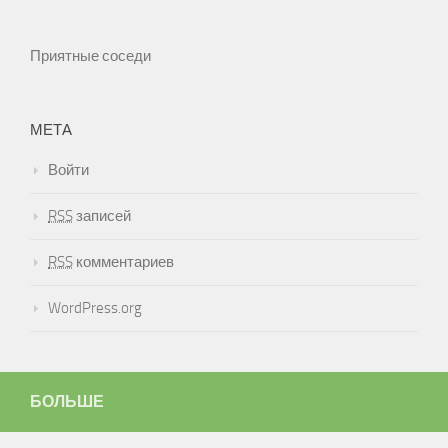
Приятные соседи
МЕТА
Войти
RSS
записей
RSS
комментариев
WordPress.org
БОЛЬШЕ