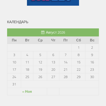
КАЛЕНДАРЬ
Август 2026
Пн
Вт
Ср
Чт
Пт
Сб
Вс
1
2
3
4
5
6
7
8
9
10
11
12
13
14
15
16
17
18
19
20
21
22
23
24
25
26
27
28
29
30
31
« Ноя