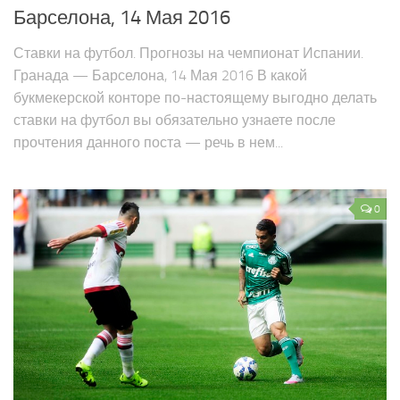
Барселона, 14 Мая 2016
Ставки на футбол. Прогнозы на чемпионат Испании.
Гранада — Барселона, 14 Мая 2016 В какой
букмекерской конторе по-настоящему выгодно делать
ставки на футбол вы обязательно узнаете после
прочтения данного поста — речь в нем...
0