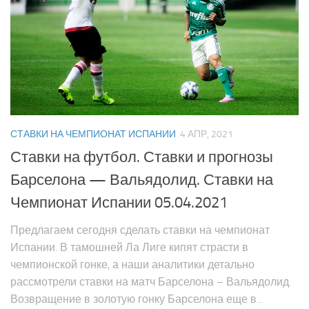
СТАВКИ НА ЧЕМПИОНАТ ИСПАНИИ
4 АПР, 2021
Ставки на футбол. Ставки и прогнозы
Барселона — Вальядолид. Ставки на
Чемпионат Испании 05.04.2021
Предлагаем сегодня сделать ставки на чемпионат
Испании. В тамошней Ла Лиге кипят страсти в
чемпионской гонке, а наши аналитики детально
рассмотрели ставки на матч Барселона – Вальядолид.
Возвращение в золотую гонку Барселона еще в...