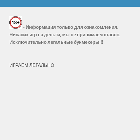
- Информация только для ознакомления.
Никаких игр на деньги, мы не принимаем ставок.
Исключительно легальные букмекеры!!!
ИГРАЕМ ЛЕГАЛЬНО