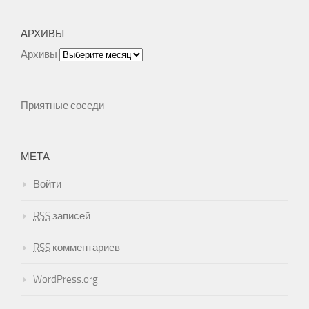
АРХИВЫ
Архивы
Приятные соседи
МЕТА
Войти
RSS
записей
RSS
комментариев
WordPress.org