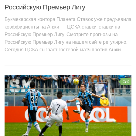
Российскую Премьер Лигу
Букмекерская контора Планета Ставок уже предъявила
коэффициенты на Анжи — ЦСКА ставки, ставки на
Российскую Премьер Лигу. Смотрите прогнозы на
Российскую Премьер Лигу на нашем сайте регулярно.
Сегодня ЦСКА сыграет гостевой матч против Анжи....
0