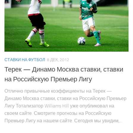
Правильный анализ ставок
8 принципов успешного игрока
Анализ движения Линии
Золотые правила в ставках
Игра против Фаворитов
Признаки недобросовестного букмекера
СТАВКИ НА ФУТБОЛ
8 ДЕК, 2012
Как обыграть букмекера
Терек — Динамо Москва ставки, ставки
Сравнение Онлайн и Оффлайн буков
на Российскую Премьер Лигу
Особенности ставок на теннис
Отлично привычные коэффициенты на Терек —
Англия
Динамо Москва ставки, ставки на Российскую Премьер
Лигу Тотализатор Williams Hill уже опубликовал на
Испания
своем сайте. Смотрите прогнозы на Российскую
Италия
Премьер Лигу на нашем сайте. Сегодня мы увидим,...
Россия