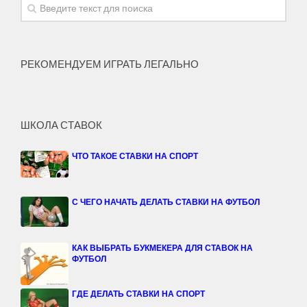
РЕКОМЕНДУЕМ ИГРАТЬ ЛЕГАЛЬНО
ШКОЛА СТАВОК
ЧТО ТАКОЕ СТАВКИ НА СПОРТ
С ЧЕГО НАЧАТЬ ДЕЛАТЬ СТАВКИ НА ФУТБОЛ
КАК ВЫБРАТЬ БУКМЕКЕРА ДЛЯ СТАВОК НА
ФУТБОЛ
ГДЕ ДЕЛАТЬ СТАВКИ НА СПОРТ