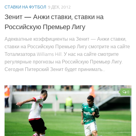
Флэт
СТАВКИ НА ФУТБОЛ
9 ДЕК, 2012
Зенит — Анжи ставки, ставки на
Стратегия Мартингейла
Российскую Премьер Лигу
Стратегия Ряд Чисел
Стратегия Фиксированная Прибыль
Адекватные коэффициенты на Зенит — Анжи ставки,
ставки на Российскую Премьер Лигу смотрите на сайте
Стратегия Процент от банка
Тотализатора Williams Hill. У нас на сайте смотрите
Д’Аламбер и Контра Д’Аламбер стратегия
регулярные прогнозы на Российскую Премьер Лигу.
Финансовый Менеджмент Миллера
Сегодня Питерский Зенит будет принимать...
Датская система ставок
Стратегия Оскара Грайнда
0
ИГРОВЫЕ СТРАТЕГИИ
Игровые стратегии ставок
Ставки на исход событий
Ставки на тотал