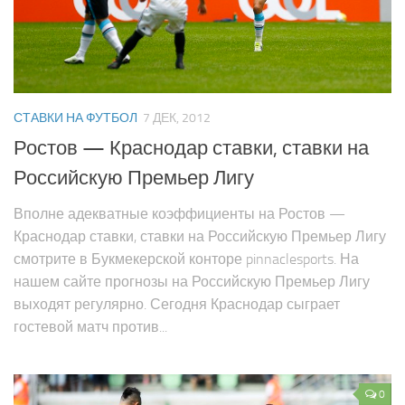
СТАВКИ НА ФУТБОЛ
7 ДЕК, 2012
Ростов — Краснодар ставки, ставки на
Российскую Премьер Лигу
Вполне адекватные коэффициенты на Ростов —
Краснодар ставки, ставки на Российскую Премьер Лигу
смотрите в Букмекерской конторе pinnaclesports. На
нашем сайте прогнозы на Российскую Премьер Лигу
выходят регулярно. Сегодня Краснодар сыграет
гостевой матч против...
0